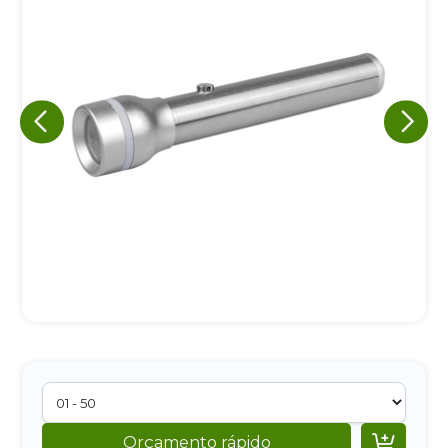
Eu concordo em receber comunicações.
A nossa empresa está comprometida a proteger e respeitar
sua privacidade, utilizaremos seus dados apenas para fins
de marketing. Você pode alterar suas preferências a
qualquer momento.
Iniciar conversa

Orçamento rápido