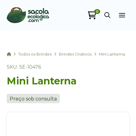
0
Sacola Ecológica
online
Home
Todos os Brindes
Brindes Criativos
Mini Lanterna
SKU: SE-10476
Mini Lanterna
Preço sob consulta
+55