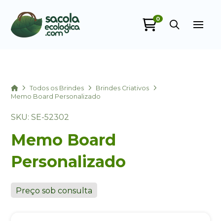
0
Sacola Ecológica
online
Home
Todos os Brindes
Brindes Criativos
Memo Board Personalizado
SKU: SE-52302
Memo Board
Personalizado
+55
Preço sob consulta