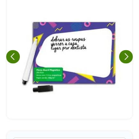
Eu concordo em receber comunicações.
A nossa empresa está comprometida a proteger e respeitar
sua privacidade, utilizaremos seus dados apenas para fins
de marketing. Você pode alterar suas preferências a
qualquer momento.
Iniciar conversa