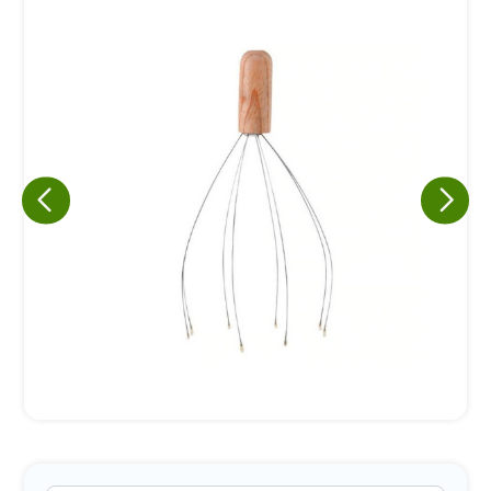
Eu concordo em receber comunicações.
A nossa empresa está comprometida a proteger e respeitar
sua privacidade, utilizaremos seus dados apenas para fins
de marketing. Você pode alterar suas preferências a
qualquer momento.
Iniciar conversa