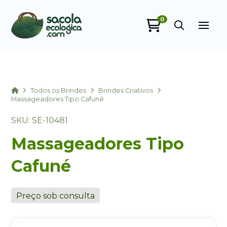
0
Sacola Ecológica
online
Home
Todos os Brindes
Brindes Criativos
Massageadores Tipo Cafuné
SKU: SE-10481
Massageadores Tipo
Cafuné
+55
Preço sob consulta