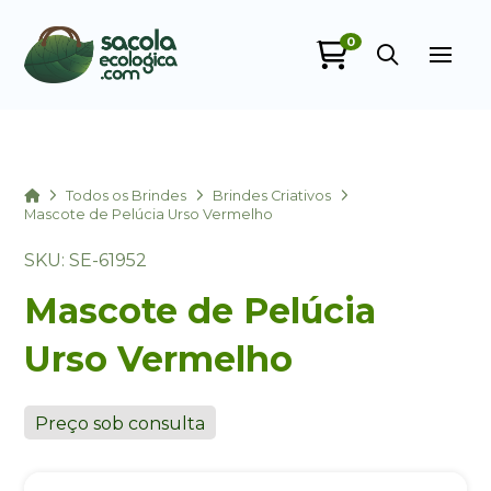
0
Sacola Ecológica
online
Home
Todos os Brindes
Brindes Criativos
Mascote de Pelúcia Urso Vermelho
SKU: SE-61952
Mascote de Pelúcia
Urso Vermelho
+55
Preço sob consulta