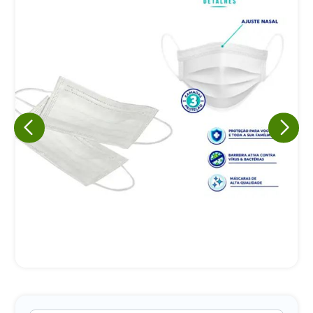
Eu concordo em receber comunicações.
A nossa empresa está comprometida a proteger e respeitar
sua privacidade, utilizaremos seus dados apenas para fins
de marketing. Você pode alterar suas preferências a
qualquer momento.
Iniciar conversa