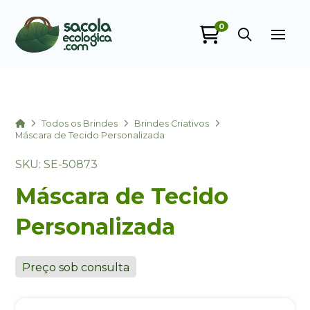
0
Sacola Ecológica
online
Home
Todos os Brindes
Brindes Criativos
Máscara de Tecido Personalizada
SKU: SE-50873
Máscara de Tecido
Personalizada
+55
Preço sob consulta