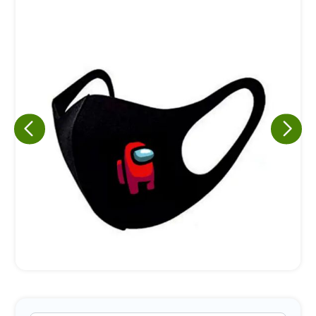
Eu concordo em receber comunicações.
A nossa empresa está comprometida a proteger e respeitar
sua privacidade, utilizaremos seus dados apenas para fins
de marketing. Você pode alterar suas preferências a
qualquer momento.
Iniciar conversa