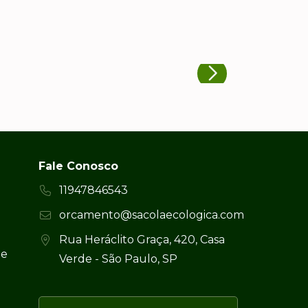
Fale Conosco
11947846543
orcamento@sacolaecologica.com
Rua Heráclito Graça, 420, Casa
 e
Verde - São Paulo, SP