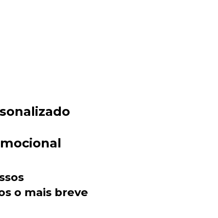
sonalizado
Sacola Ecológica
online
omocional
ssos
os o mais breve