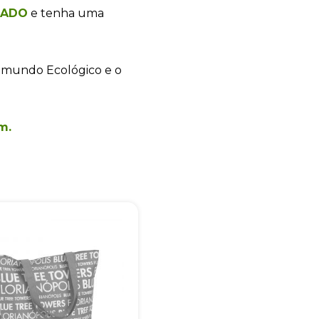
ZADO
e tenha uma
+55
 mundo Ecológico e o
m.
Eu concordo em receber comunicações.
A nossa empresa está comprometida a proteger e respeitar sua
privacidade, utilizaremos seus dados apenas para fins de
marketing. Você pode alterar suas preferências a qualquer
momento.
Iniciar conversa