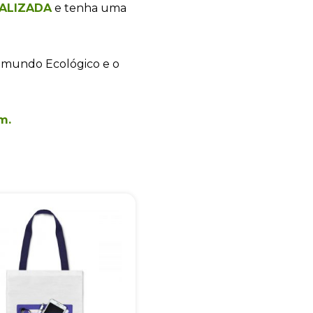
ALIZADA
e tenha uma
 mundo Ecológico e o
+55
m.
Eu concordo em receber comunicações.
A nossa empresa está comprometida a proteger e respeitar sua
privacidade, utilizaremos seus dados apenas para fins de
marketing. Você pode alterar suas preferências a qualquer
momento.
Iniciar conversa