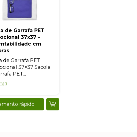
a de Garrafa PET
ocional 37x37 -
entabilidade em
ras
a de Garrafa PET
cional 37×37 Sacola
rrafa PET...
013
amento rápido