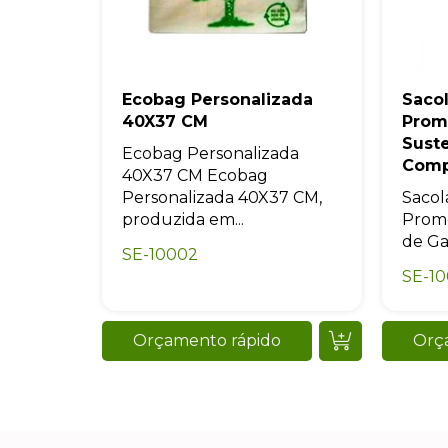
Ecobag Personalizada
Sacol
40X37 CM
Prom
Sust
Ecobag Personalizada
Comp
40X37 CM Ecobag
Personalizada 40X37 CM,
Sacol
produzida em...
Promo
de Ga
SE-10002
SE-10
Orçamento rápido
Orç