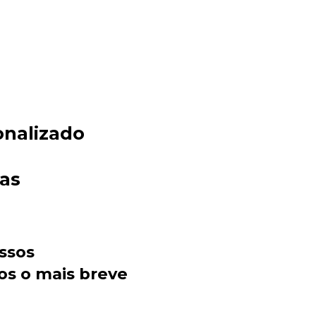
onalizado
Sacola Ecológica
das
online
ssos
os o mais breve