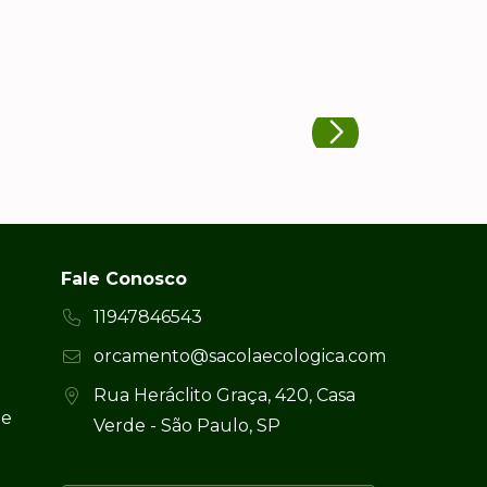
Fale Conosco
11947846543
orcamento@sacolaecologica.com
Rua Heráclito Graça, 420, Casa
 e
Verde - São Paulo, SP