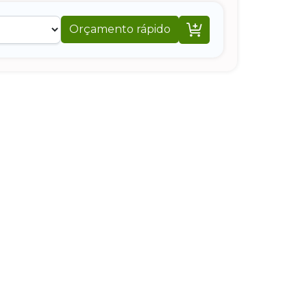

Orçamento rápido