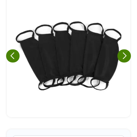
Eu concordo em receber comunicações.
A nossa empresa está comprometida a proteger e respeitar
sua privacidade, utilizaremos seus dados apenas para fins
de marketing. Você pode alterar suas preferências a
qualquer momento.
Iniciar conversa