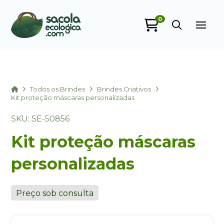
0
Sacola Ecológica
online
Home
Todos os Brindes
Brindes Criativos
Kit proteção máscaras personalizadas
SKU: SE-50856
Kit proteção máscaras
personalizadas
+55
Preço sob consulta