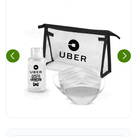
Eu concordo em receber comunicações.
A nossa empresa está comprometida a proteger e respeitar
sua privacidade, utilizaremos seus dados apenas para fins
de marketing. Você pode alterar suas preferências a
qualquer momento.
Iniciar conversa