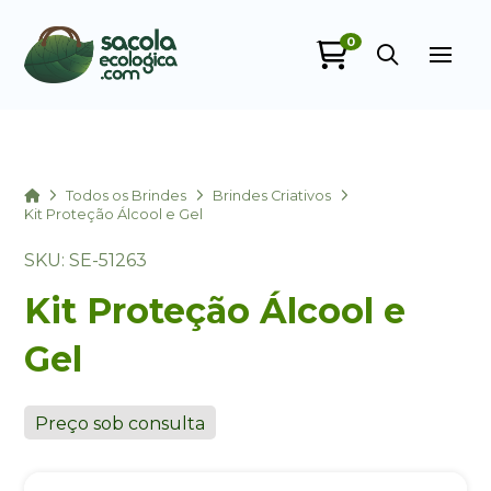
0
Sacola Ecológica
online
Home
Todos os Brindes
Brindes Criativos
Kit Proteção Álcool e Gel
SKU: SE-51263
Kit Proteção Álcool e
Gel
+55
Preço sob consulta