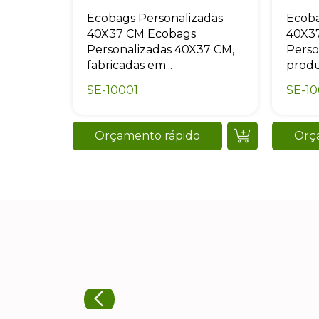
Ecobags Personalizadas
Ecoba
40X37 CM Ecobags
40X3
Personalizadas 40X37 CM,
Perso
fabricadas em...
produ
SE-10001
SE-1
Orçamento rápido
Orç