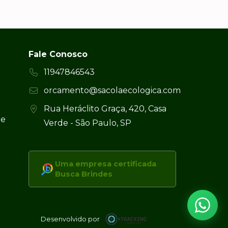
Fale Conosco
11947846543
orcamento@sacolaecologica.com
Rua Heráclito Graça, 420, Casa
 e
Verde - São Paulo, SP
Uma empresa certificada
Busca Brindes
Desenvolvido por