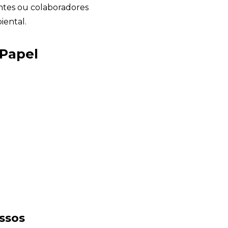
entes ou colaboradores
iental.
 Papel
Sacola Ecológica
online
ssos