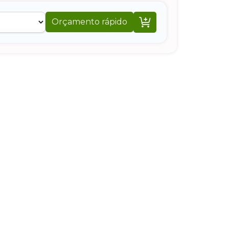

Orçamento rápido