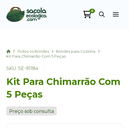
0
Sacola Ecológica
online
Home
Todos os Brindes
Brindes para Cozinha
Kit Para Chimarrão Com 5 Peças
SKU: SE-91184
Kit Para Chimarrão Com
5 Peças
+55
Preço sob consulta