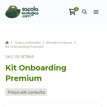
0
Sacola Ecológica
online
Home
Todos os Brindes
Brindes Criativos
Kit Onboarding Premium
SKU: SE-87849
Kit Onboarding
Premium
+55
Preço sob consulta