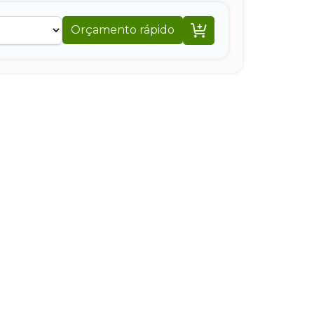

Orçamento rápido