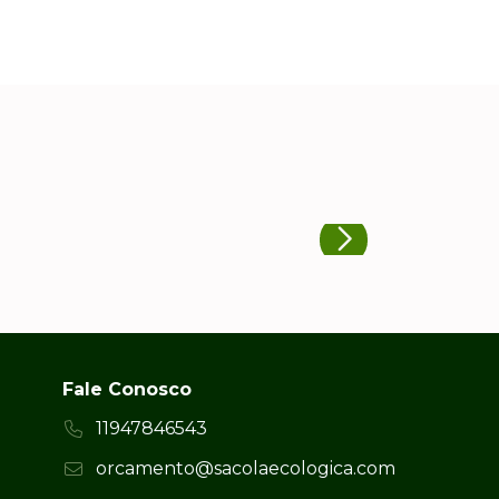
Fale Conosco
11947846543
orcamento@sacolaecologica.com