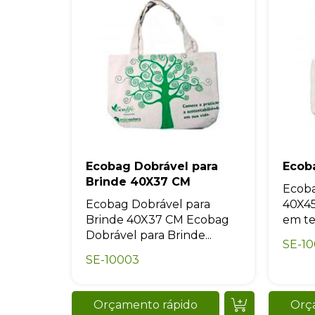
Ecobag Dobrável para
Ecob
Brinde 40X37 CM
Ecob
Ecobag Dobrável para
40X45
Brinde 40X37 CM Ecobag
em tec
Dobrável para Brinde...
SE-1
SE-10003
Orçamento rápido
Orç