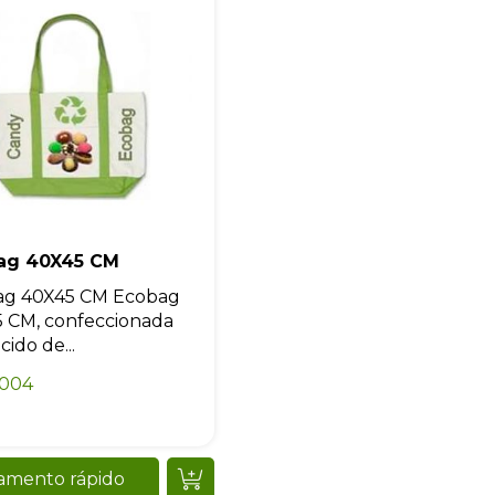
ag 40X45 CM
ag 40X45 CM Ecobag
 CM, confeccionada
ido de...
0004
amento rápido