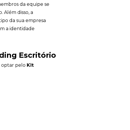
 membros da equipe se
. Além disso, a
otipo da sua empresa
com a identidade
ing Escritório
e optar pelo
Kit
Sacola Ecológica
online