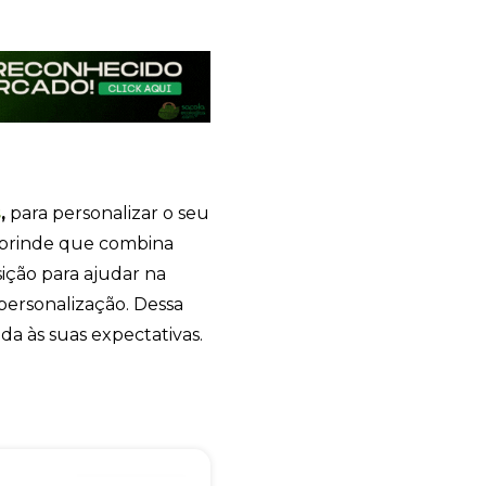
+55
s
,
para personalizar o seu
brinde que combina
sição para ajudar na
Eu concordo em receber comunicações.
personalização. Dessa
A nossa empresa está comprometida a proteger e respeitar sua
privacidade, utilizaremos seus dados apenas para fins de
da às suas expectativas.
marketing. Você pode alterar suas preferências a qualquer
momento.
Iniciar conversa