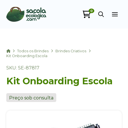
0
Sacola Ecológica
online
Home
Todos os Brindes
Brindes Criativos
Kit Onboarding Escola
SKU: SE-87817
Kit Onboarding Escola
Preço sob consulta
+55