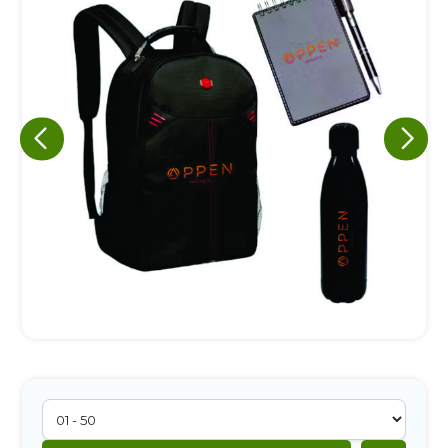
Eu concordo em receber comunicações.
A nossa empresa está comprometida a proteger e respeitar
sua privacidade, utilizaremos seus dados apenas para fins
de marketing. Você pode alterar suas preferências a
qualquer momento.
Iniciar conversa