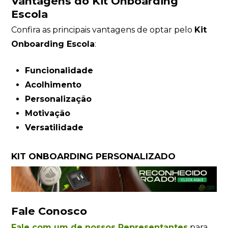
Vantagens do Kit Onboarding
Escola
Confira as principais vantagens de optar pelo
Kit
Onboarding Escola
:
Funcionalidade
Acolhimento
Personalização
Motivação
Versatilidade
KIT ONBOARDING PERSONALIZADO
Fale Conosco
Fale com um de nossos Representantes
para