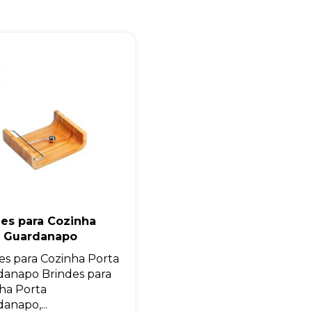
Eu concordo em receber comunicações.
A nossa empresa está comprometida a proteger e respeitar sua
privacidade, utilizaremos seus dados apenas para fins de
marketing. Você pode alterar suas preferências a qualquer
momento.
Iniciar conversa
es para Cozinha
a Guardanapo
es para Cozinha Porta
anapo Brindes para
ha Porta
anapo,...