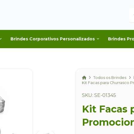
B
Brindes Corporativos Personalizados
Brindes Pr
Home
Todos os Brindes
Kit Facas para Churrasco 
SKU: SE-01345
Kit Facas 
Promocion