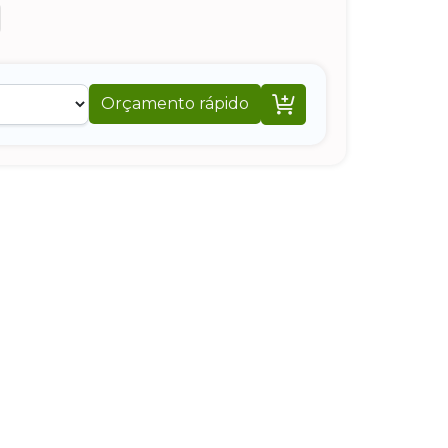

Orçamento rápido