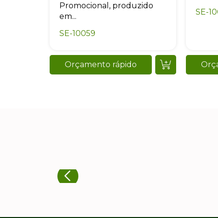
Promocional, produzido
SE-1
em...
SE-10059
Orçamento rápido
Orç