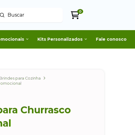
0
Enviar
uscar
omocionais
Kits Personalizados
Fale conosco
Brindes para Cozinha
Promocional
para Churrasco
al