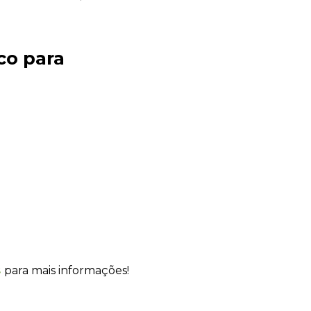
co para
Sacola Ecológica
online
s
para mais informações!
+55