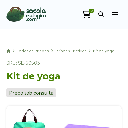
0
Sacola Ecológica
online
Home
Todos os Brindes
Brindes Criativos
Kit de yoga
SKU: SE-50503
Kit de yoga
Preço sob consulta
+55