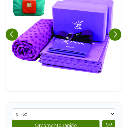
Eu concordo em receber comunicações.
A nossa empresa está comprometida a proteger e respeitar
sua privacidade, utilizaremos seus dados apenas para fins
de marketing. Você pode alterar suas preferências a
qualquer momento.
Iniciar conversa

Orçamento rápido