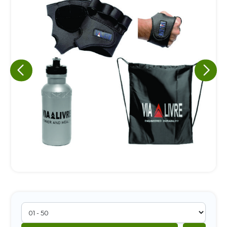
Eu concordo em receber comunicações.
A nossa empresa está comprometida a proteger e respeitar
sua privacidade, utilizaremos seus dados apenas para fins
de marketing. Você pode alterar suas preferências a
qualquer momento.
Iniciar conversa