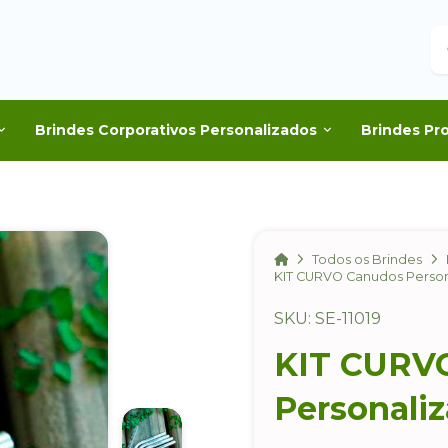
B
Brindes Corporativos Personalizados
Brindes Pr
Home
Todos os Brindes
KIT CURVO Canudos Person
SKU: SE-11019
KIT CURV
Personali