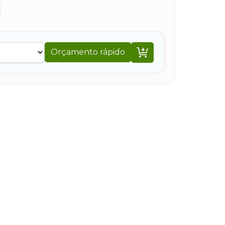

Orçamento rápido