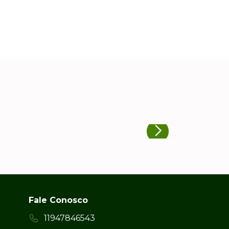
Fale Conosco
11947846543