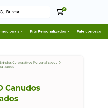
0
Enviar
uscar
omocionais
Kits Personalizados
Fale conosco
Brindes Corporativos Personalizados
alizados
O Canudos
zados