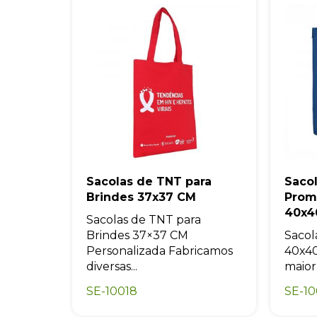
Sacolas de TNT para
Saco
Brindes 37x37 CM
Prom
40x4
Sacolas de TNT para
Brindes 37×37 CM
Sacol
Personalizada Fabricamos
40x40
diversas...
maior
SE-10018
SE-10