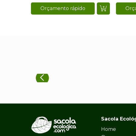
Orçamento rápido
Orç
Sacola Ecoló
Home