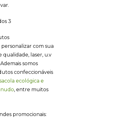
var.
utos
 personalizar com sua
 qualidade, laser, u.v
tc. Ademais somos
dutos confeccionáveis
sacola ecológica e
anudo
, entre muitos
Sacola Ecológica
online
indes promocionais: