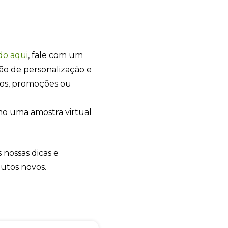
do
aqui
, fale com um
ão de personalização e
+55
tos, promoções ou
o uma amostra virtual
Eu concordo em receber comunicações.
 nossas dicas e
A nossa empresa está comprometida a proteger e respeitar sua
privacidade, utilizaremos seus dados apenas para fins de
dutos novos.
marketing. Você pode alterar suas preferências a qualquer
momento.
Iniciar conversa