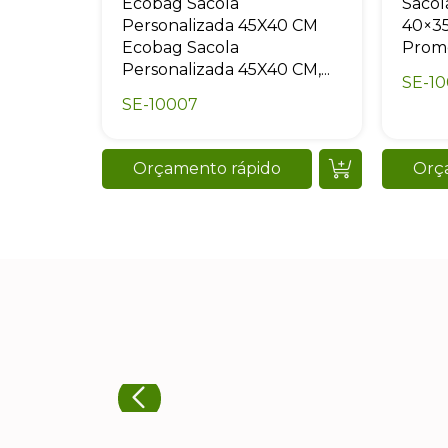
Ecobag Sacola
Sacol
Personalizada 45X40 CM
40×35
Ecobag Sacola
Promo
Personalizada 45X40 CM,...
SE-1
SE-10007
Orçamento rápido
Orç