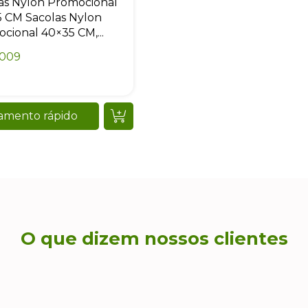
as Nylon Promocional
 CM Sacolas Nylon
cional 40×35 CM,...
0009
amento rápido
O que dizem nossos clientes