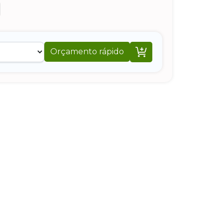

Orçamento rápido