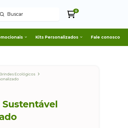
0
Enviar
uscar
omocionais
Kits Personalizados
Fale conosco
Brindes Ecológicos
rsonalizado
o Sustentável
zado