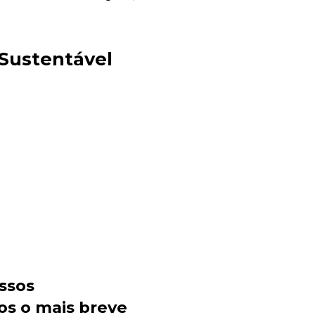
 Sustentável
Sacola Ecológica
online
ssos
os o mais breve