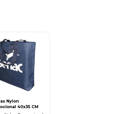
+55
Eu concordo em receber comunicações.
A nossa empresa está comprometida a proteger e respeitar sua
privacidade, utilizaremos seus dados apenas para fins de
marketing. Você pode alterar suas preferências a qualquer
momento.
Iniciar conversa
las Nylon
ocional 40x35 CM