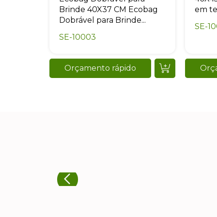
Brinde 40X37 CM Ecobag
em tec
Dobrável para Brinde...
SE-1
SE-10003
Orçamento rápido
Orç