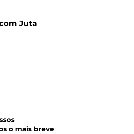
 com Juta
Sacola Ecológica
online
ssos
os o mais breve
+55