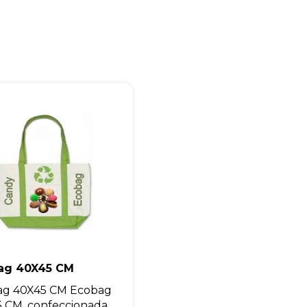
Eu concordo em receber comunicações.
A nossa empresa está comprometida a proteger e respeitar sua
privacidade, utilizaremos seus dados apenas para fins de
marketing. Você pode alterar suas preferências a qualquer
momento.
Iniciar conversa
ag 40X45 CM
ag 40X45 CM Ecobag
 CM, confeccionada