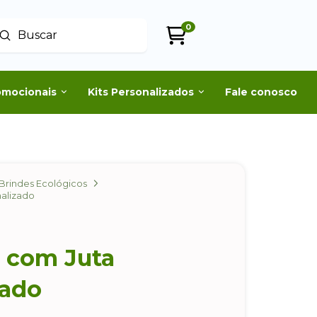
0
Enviar
uscar
omocionais
Kits Personalizados
Fale conosco
Brindes Ecológicos
nalizado
o com Juta
zado