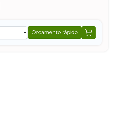

Orçamento rápido