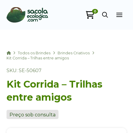
0
Sacola Ecológica
online
Home
Todos os Brindes
Brindes Criativos
Kit Corrida – Trilhas entre amigos
SKU: SE-50607
Kit Corrida – Trilhas
entre amigos
+55
Preço sob consulta