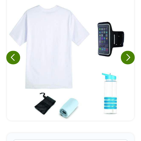
Eu concordo em receber comunicações.
A nossa empresa está comprometida a proteger e respeitar
sua privacidade, utilizaremos seus dados apenas para fins
de marketing. Você pode alterar suas preferências a
qualquer momento.
Iniciar conversa