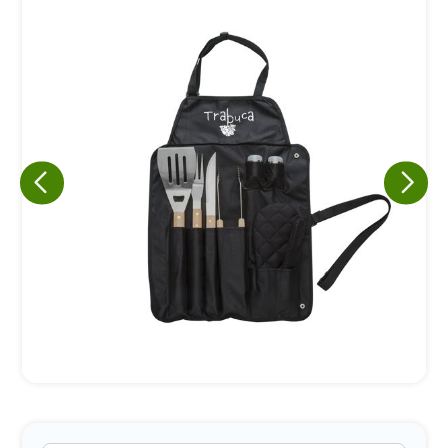
Eu concordo em receber comunicações.
A nossa empresa está comprometida a proteger e respeitar
sua privacidade, utilizaremos seus dados apenas para fins
de marketing. Você pode alterar suas preferências a
qualquer momento.
Iniciar conversa