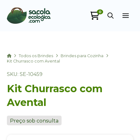
0
Sacola Ecológica
online
Home
Todos os Brindes
Brindes para Cozinha
Kit Churrasco com Avental
SKU: SE-10459
Kit Churrasco com
Avental
+55
Preço sob consulta