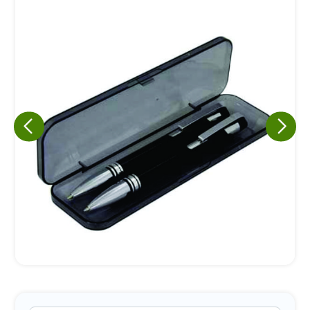
Eu concordo em receber comunicações.
A nossa empresa está comprometida a proteger e respeitar
sua privacidade, utilizaremos seus dados apenas para fins
de marketing. Você pode alterar suas preferências a
qualquer momento.
Iniciar conversa