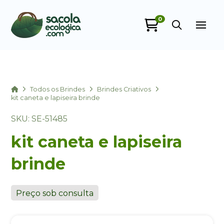
0
Sacola Ecológica
online
Home
Todos os Brindes
Brindes Criativos
kit caneta e lapiseira brinde
SKU: SE-51485
kit caneta e lapiseira
brinde
+55
Preço sob consulta