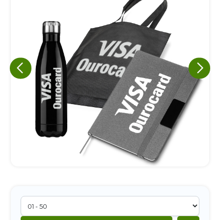
Eu concordo em receber comunicações.
A nossa empresa está comprometida a proteger e respeitar
sua privacidade, utilizaremos seus dados apenas para fins
de marketing. Você pode alterar suas preferências a
qualquer momento.
Iniciar conversa