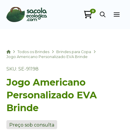
0
Sacola Ecológica
online
Home
Todos os Brindes
Brindes para Copa
Jogo Americano Personalizado EVA Brinde
SKU: SE-91198
Jogo Americano
Personalizado EVA
Brinde
+55
Preço sob consulta