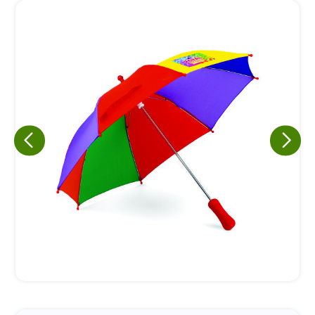
Eu concordo em receber comunicações.
A nossa empresa está comprometida a proteger e respeitar
sua privacidade, utilizaremos seus dados apenas para fins
de marketing. Você pode alterar suas preferências a
qualquer momento.
Iniciar conversa