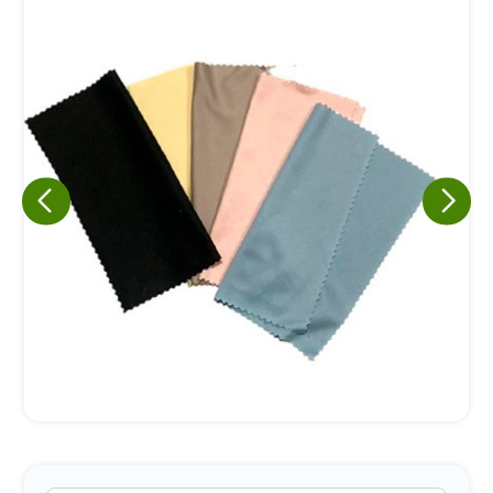
Eu concordo em receber comunicações.
A nossa empresa está comprometida a proteger e respeitar
sua privacidade, utilizaremos seus dados apenas para fins
de marketing. Você pode alterar suas preferências a
qualquer momento.
Iniciar conversa