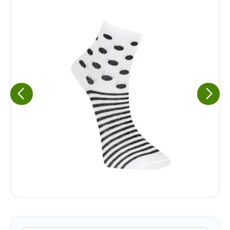
Eu concordo em receber comunicações.
A nossa empresa está comprometida a proteger e respeitar
sua privacidade, utilizaremos seus dados apenas para fins
de marketing. Você pode alterar suas preferências a
qualquer momento.
Iniciar conversa