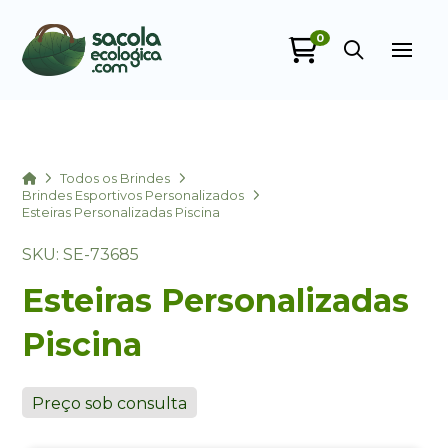
0
Sacola Ecológica
online
Home
Todos os Brindes
Brindes Esportivos Personalizados
Esteiras Personalizadas Piscina
SKU: SE-73685
Esteiras Personalizadas
Piscina
+55
Preço sob consulta