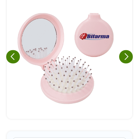
Eu concordo em receber comunicações.
A nossa empresa está comprometida a proteger e respeitar
sua privacidade, utilizaremos seus dados apenas para fins
de marketing. Você pode alterar suas preferências a
qualquer momento.
Iniciar conversa