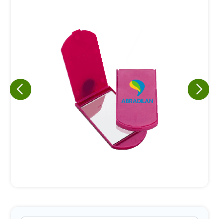
Eu concordo em receber comunicações.
A nossa empresa está comprometida a proteger e respeitar
sua privacidade, utilizaremos seus dados apenas para fins
de marketing. Você pode alterar suas preferências a
qualquer momento.
Iniciar conversa