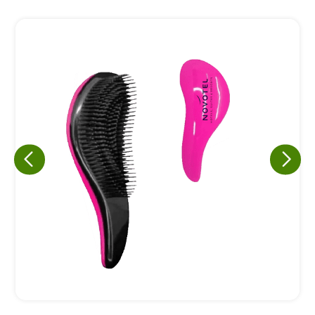
Eu concordo em receber comunicações.
A nossa empresa está comprometida a proteger e respeitar
sua privacidade, utilizaremos seus dados apenas para fins
de marketing. Você pode alterar suas preferências a
qualquer momento.
Iniciar conversa