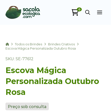
0
Sacola Ecológica
online
Home
Todos os Brindes
Brindes Criativos
Escova Mágica Personalizada Outubro Rosa
SKU: SE-77612
Escova Mágica
Personalizada Outubro
Rosa
+55
Preço sob consulta