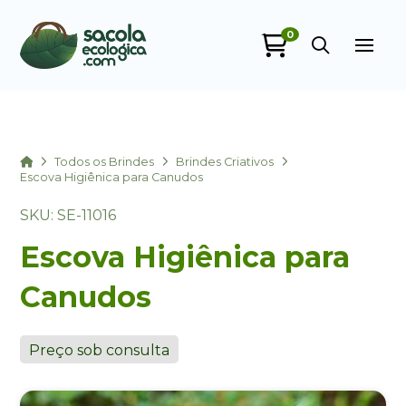
0
Sacola Ecológica
online
Home
Todos os Brindes
Brindes Criativos
Escova Higiênica para Canudos
SKU: SE-11016
Escova Higiênica para
Canudos
+55
Preço sob consulta