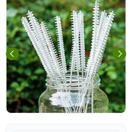
Eu concordo em receber comunicações.
A nossa empresa está comprometida a proteger e respeitar
sua privacidade, utilizaremos seus dados apenas para fins
de marketing. Você pode alterar suas preferências a
qualquer momento.
Iniciar conversa