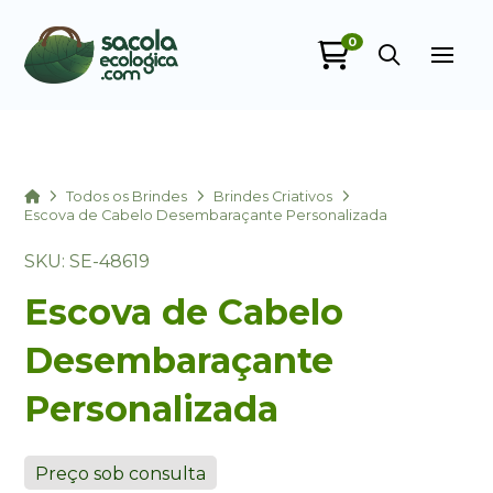
0
Sacola Ecológica
online
Home
Todos os Brindes
Brindes Criativos
Escova de Cabelo Desembaraçante Personalizada
SKU: SE-48619
Escova de Cabelo
Desembaraçante
Personalizada
+55
Preço sob consulta