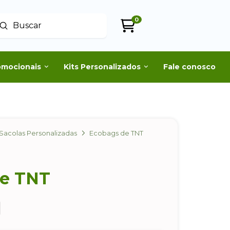
0
Enviar
uscar
omocionais
Kits Personalizados
Fale conosco
Sacolas Personalizadas
Ecobags de TNT
de TNT