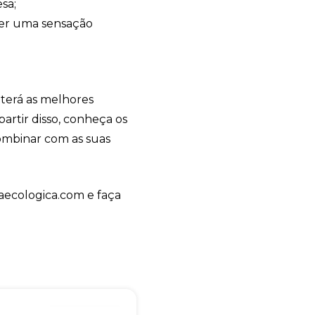
sa;
+55
cer uma sensação
Eu concordo em receber comunicações.
 terá as melhores
A nossa empresa está comprometida a proteger e respeitar sua
artir disso, conheça os
privacidade, utilizaremos seus dados apenas para fins de
marketing. Você pode alterar suas preferências a qualquer
ombinar com as suas
momento.
Iniciar conversa
aecologica.com e faça