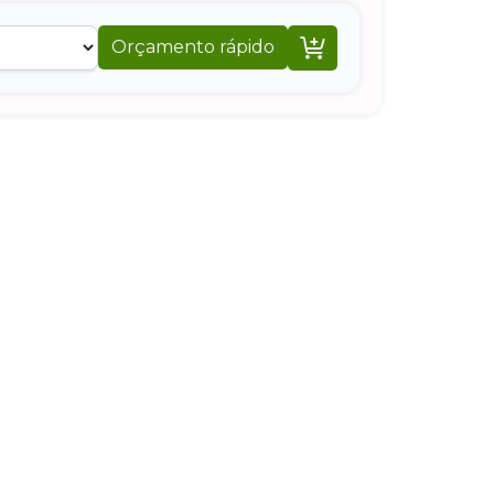

Orçamento rápido