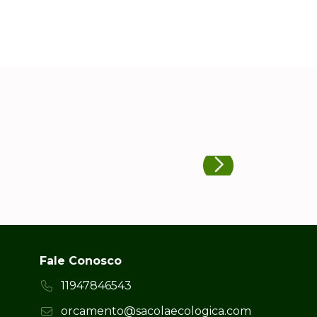
Fale Conosco
11947846543
orcamento@sacolaecologica.com