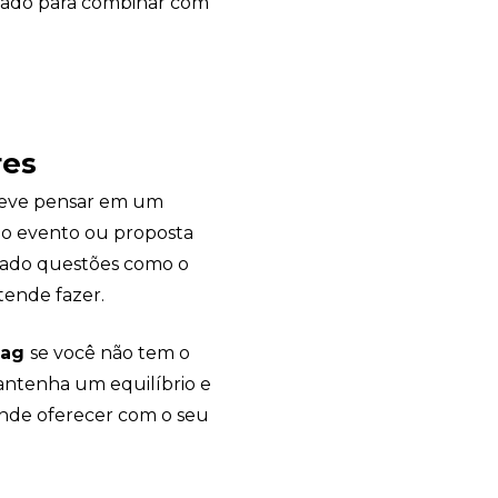
orado para combinar com
res
Sacola Ecológica
eve pensar em um
online
do evento ou proposta
idado questões como o
tende fazer.
bag
se você não tem o
Mantenha um equilíbrio e
nde oferecer com o seu