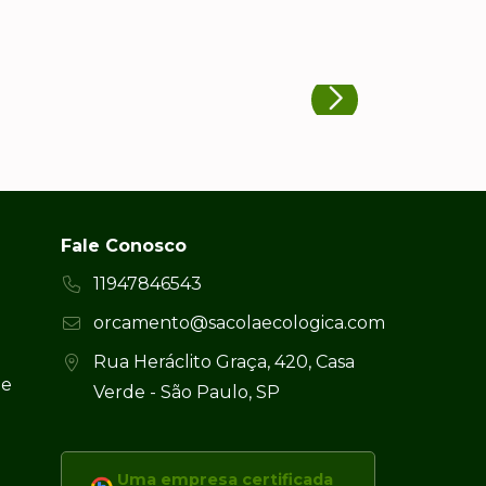
Fale Conosco
11947846543
orcamento@sacolaecologica.com
Rua Heráclito Graça, 420, Casa
 e
Verde - São Paulo, SP
Uma empresa certificada