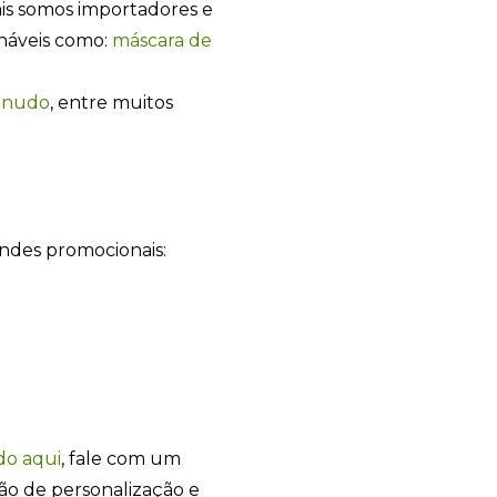
mais somos importadores e
onáveis como:
máscara de
anudo
, entre muitos
Sacola Ecológica
online
indes promocionais:
+55
do
aqui
, fale com um
ão de personalização e