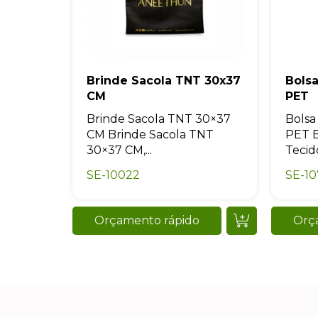
Brinde Sacola TNT 30x37
Bols
CM
PET
Brinde Sacola TNT 30×37
Bolsa
CM Brinde Sacola TNT
PET 
30×37 CM,...
Tecido
SE-10022
SE-1
Orçamento rápido
Orç