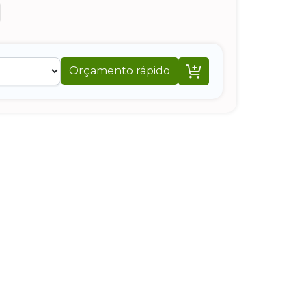

Orçamento rápido