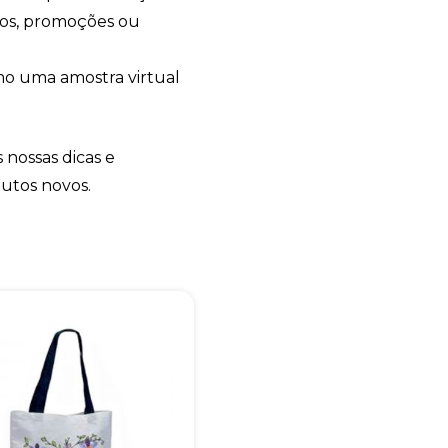
tos, promoções ou
o uma amostra virtual
Eu concordo em receber comunicações.
A nossa empresa está comprometida a proteger e respeitar sua
privacidade, utilizaremos seus dados apenas para fins de
marketing. Você pode alterar suas preferências a qualquer
momento.
 nossas dicas e
dutos novos.
Iniciar conversa