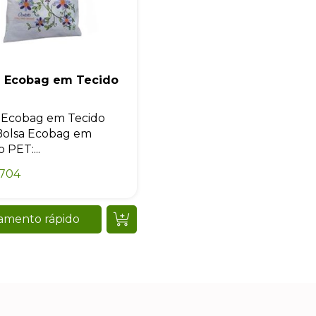
a Ecobag em Tecido
 Ecobag em Tecido
Bolsa Ecobag em
 PET:...
0704
amento rápido