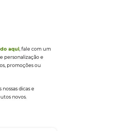
Sacola Ecológica
online
ndo
aqui
, fale com um
e personalização e
tos, promoções ou
s nossas dicas e
dutos novos.
+55