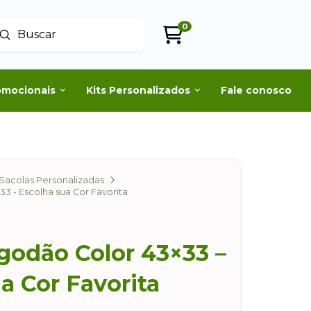
0
Enviar
uscar
omocionais
Kits Personalizados
Fale conosco
Sacolas Personalizadas
3 - Escolha sua Cor Favorita
godão Color 43×33 –
a Cor Favorita