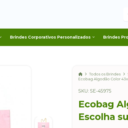
B
Brindes Corporativos Personalizados
Brindes Pr
Home
Todos os Brindes
Ecobag Algodão Color 43x3
SKU: SE-45975
Ecobag Al
Escolha su