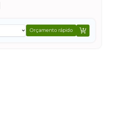

Orçamento rápido