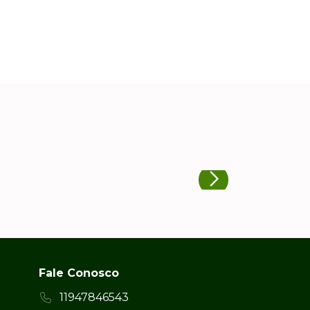
Fale Conosco
11947846543