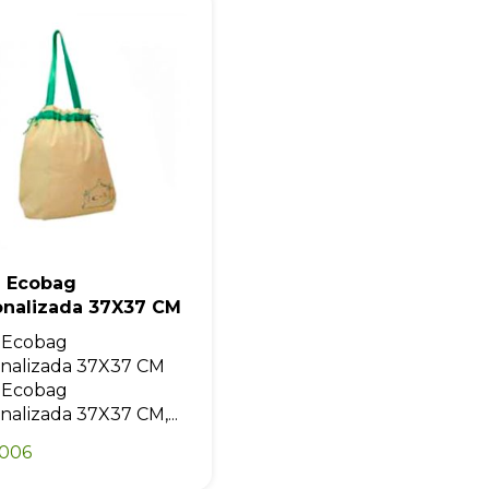
Eu concordo em receber comunicações.
A nossa empresa está comprometida a proteger e respeitar sua
privacidade, utilizaremos seus dados apenas para fins de
marketing. Você pode alterar suas preferências a qualquer
momento.
Iniciar conversa
a Ecobag
onalizada 37X37 CM
 Ecobag
nalizada 37X37 CM
 Ecobag
nalizada 37X37 CM,...
0006