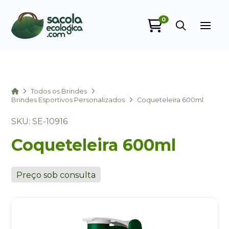
0
Sacola Ecológica
online
Home
Todos os Brindes
Brindes Esportivos Personalizados
Coqueteleira 600ml
SKU: SE-10916
Coqueteleira 600ml
Preço sob consulta
+55