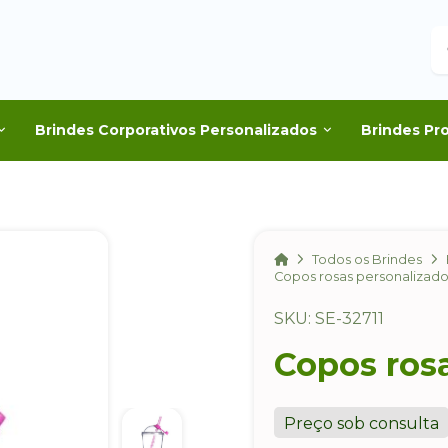
B
Brindes Corporativos Personalizados
Brindes Pr
Home
Todos os Brindes
Copos rosas personalizad
SKU: SE-32711
Copos ros
Preço sob consulta