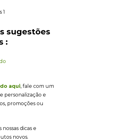
es sugestões
 :
Sacola Ecológica
online
ado
ndo
aqui
, fale com um
e personalização e
tos, promoções ou
s nossas dicas e
dutos novos.