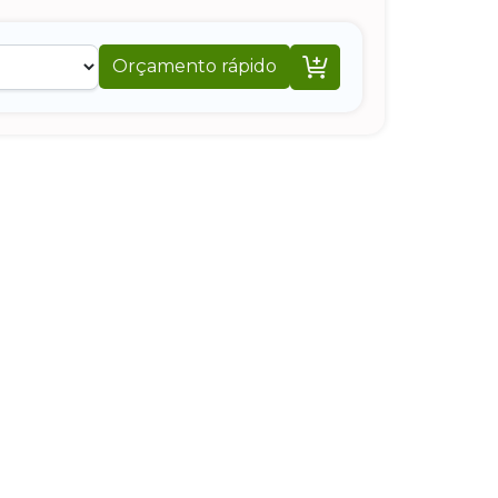

Orçamento rápido