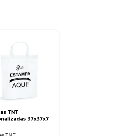
+55
Eu concordo em receber comunicações.
A nossa empresa está comprometida a proteger e respeitar sua
privacidade, utilizaremos seus dados apenas para fins de
marketing. Você pode alterar suas preferências a qualquer
momento.
Iniciar conversa
las TNT
onalizadas 37x37x7
as TNT