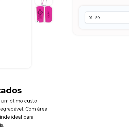
zados
um ótimo custo
degradável. Com área
inde ideal para
s.