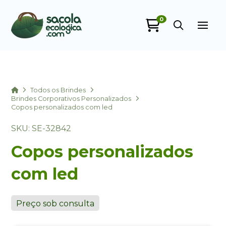
0
Sacola Ecológica
online
Home
Todos os Brindes
Brindes Corporativos Personalizados
Copos personalizados com led
SKU: SE-32842
Copos personalizados
com led
+55
Preço sob consulta