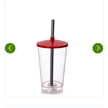
Eu concordo em receber comunicações.
A nossa empresa está comprometida a proteger e respeitar
sua privacidade, utilizaremos seus dados apenas para fins
de marketing. Você pode alterar suas preferências a
qualquer momento.
Iniciar conversa