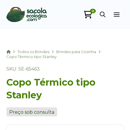
0
Sacola Ecológica
online
Home
Todos os Brindes
Brindes para Cozinha
Copo Térmico tipo Stanley
SKU: SE-65463
Copo Térmico tipo
Stanley
+55
Preço sob consulta