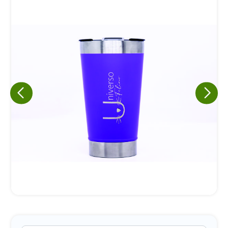
Eu concordo em receber comunicações.
A nossa empresa está comprometida a proteger e respeitar
sua privacidade, utilizaremos seus dados apenas para fins
de marketing. Você pode alterar suas preferências a
qualquer momento.
Iniciar conversa