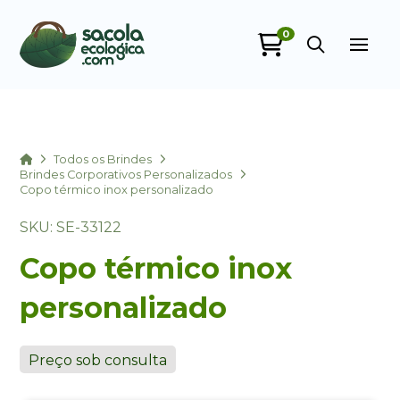
0
Sacola Ecológica
online
Home
Todos os Brindes
Brindes Corporativos Personalizados
Copo térmico inox personalizado
SKU: SE-33122
Copo térmico inox
personalizado
+55
Preço sob consulta