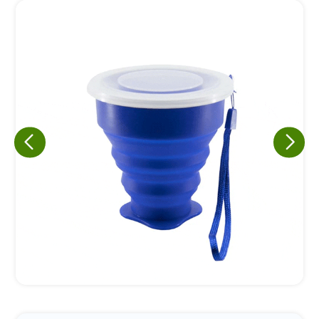
Eu concordo em receber comunicações.
A nossa empresa está comprometida a proteger e respeitar
sua privacidade, utilizaremos seus dados apenas para fins
de marketing. Você pode alterar suas preferências a
qualquer momento.
Iniciar conversa