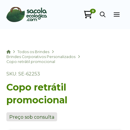
0
Sacola Ecológica
online
Home
Todos os Brindes
Brindes Corporativos Personalizados
Copo retrátil promocional
SKU: SE-62253
Copo retrátil
promocional
+55
Preço sob consulta