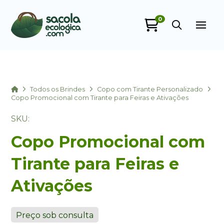
0
Sacola Ecológica
online
Home
Todos os Brindes
Copo com Tirante Personalizado
Copo Promocional com Tirante para Feiras e Ativações
SKU:
Copo Promocional com
Tirante para Feiras e
Ativações
+55
Preço sob consulta