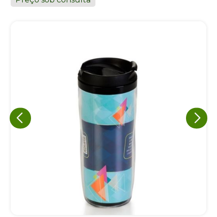
Eu concordo em receber comunicações.
A nossa empresa está comprometida a proteger e respeitar
sua privacidade, utilizaremos seus dados apenas para fins
de marketing. Você pode alterar suas preferências a
qualquer momento.
Iniciar conversa