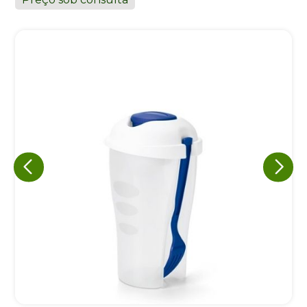
Eu concordo em receber comunicações.
A nossa empresa está comprometida a proteger e respeitar
sua privacidade, utilizaremos seus dados apenas para fins
de marketing. Você pode alterar suas preferências a
qualquer momento.
Iniciar conversa