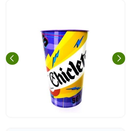
Eu concordo em receber comunicações.
A nossa empresa está comprometida a proteger e respeitar
sua privacidade, utilizaremos seus dados apenas para fins
de marketing. Você pode alterar suas preferências a
qualquer momento.
Iniciar conversa