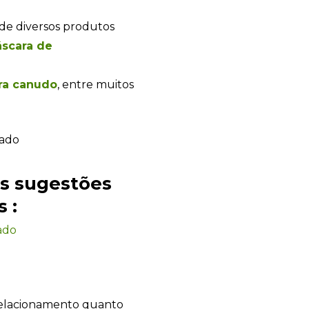
de diversos produtos
scara de
ra canudo
, entre muitos
es sugestões
 :
ado
Sacola Ecológica
relacionamento quanto