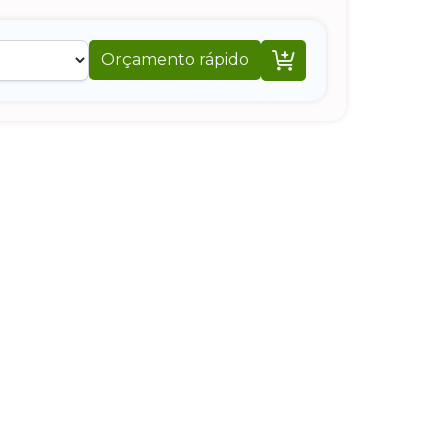

Orçamento rápido