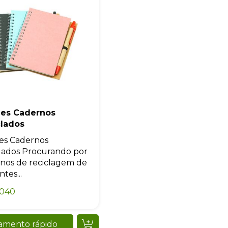
momento.
Iniciar conversa
des Cadernos
clados
es Cadernos
lados Procurando por
nos de reciclagem de
tes...
0040
amento rápido