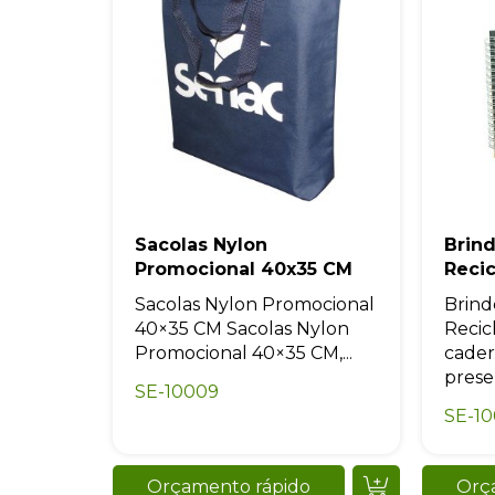
Sacolas Nylon
Brin
Promocional 40x35 CM
Reci
Sacolas Nylon Promocional
Brind
40×35 CM Sacolas Nylon
Recic
Promocional 40×35 CM,...
cader
presen
SE-10009
SE-1
Orçamento rápido
Orç