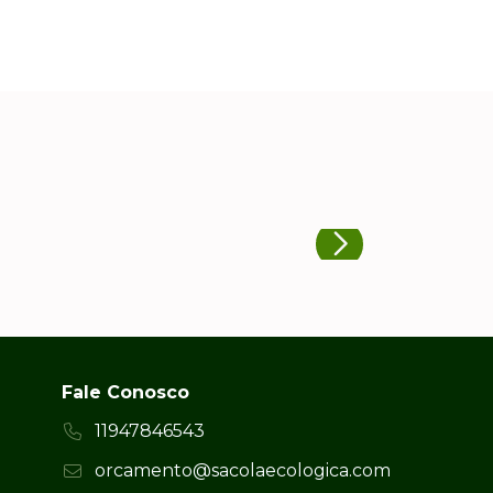
Fale Conosco
11947846543
orcamento@sacolaecologica.com