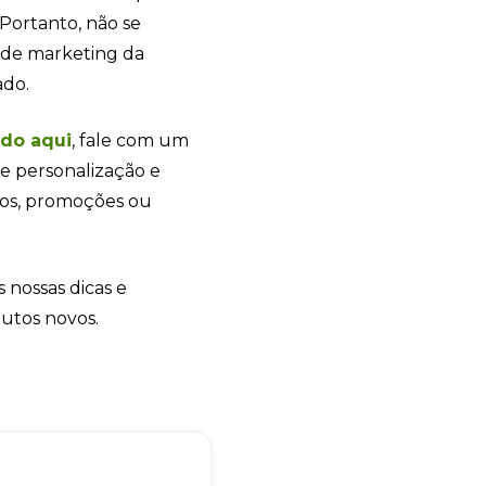
online
 Portanto, não se
a de marketing da
ado.
ndo
aqui
, fale com um
e personalização e
tos, promoções ou
s nossas dicas e
+55
dutos novos.
Eu concordo em receber comunicações.
A nossa empresa está comprometida a proteger e respeitar sua
privacidade, utilizaremos seus dados apenas para fins de
marketing. Você pode alterar suas preferências a qualquer