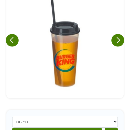
Eu concordo em receber comunicações.
A nossa empresa está comprometida a proteger e respeitar
sua privacidade, utilizaremos seus dados apenas para fins
de marketing. Você pode alterar suas preferências a
qualquer momento.
Iniciar conversa